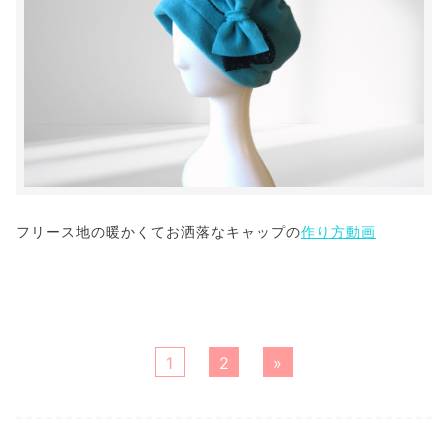
フリース地の暖かくてお洒落なキャップの
作り方動画
1
2
»