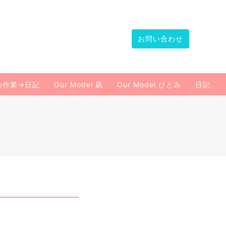
お問い合わせ
の作業→日記
Our Model 凪
Our Model ひとみ
日記