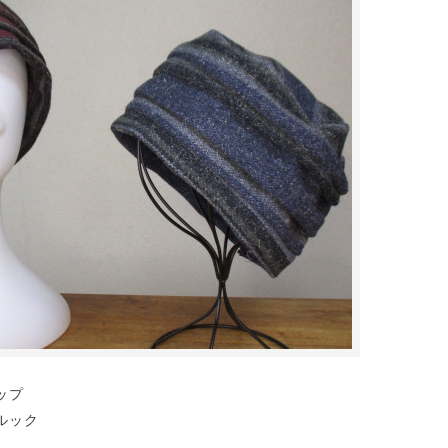
ップ
ルック