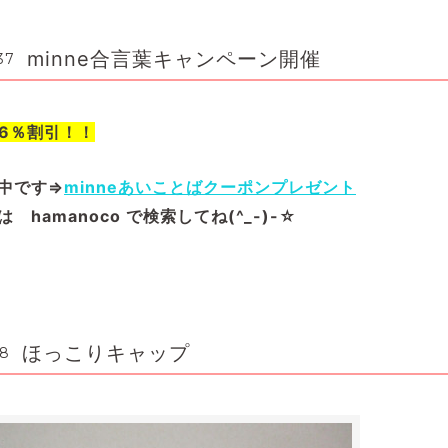
minne合言葉キャンペーン開催
37
で6％割引！！
中です⇒
minneあいことばクーポンプレゼント
hamanoco で検索してね(^_-)-☆
ほっこりキャップ
48