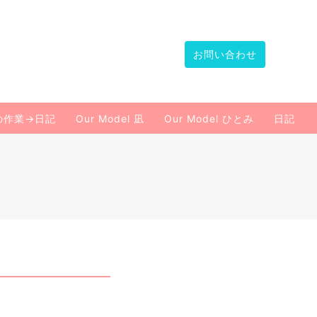
お問い合わせ
の作業→日記
Our Model 凪
Our Model ひとみ
日記