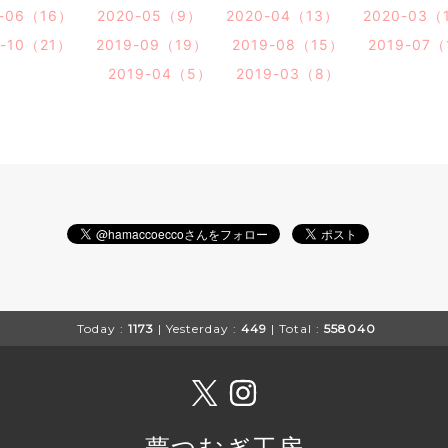
0-06（16）
2020-05（9）
2020-04（13）
2020-03（
9-10（21）
2019-09（19）
2019-08（15）
2019-07
2019-04（5）
2019-03（8）
Today :
1173
| Yesterday :
449
| Total :
558040