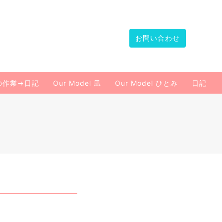
お問い合わせ
の作業→日記
Our Model 凪
Our Model ひとみ
日記