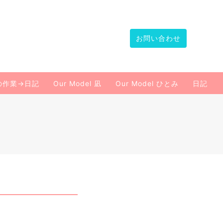
お問い合わせ
の作業→日記
Our Model 凪
Our Model ひとみ
日記