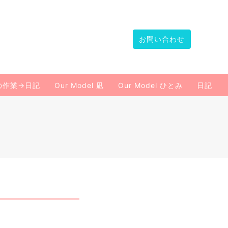
お問い合わせ
の作業→日記
Our Model 凪
Our Model ひとみ
日記