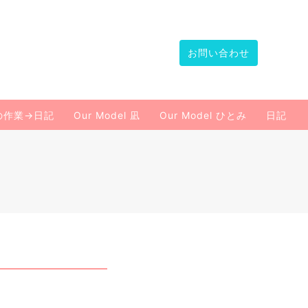
お問い合わせ
の作業→日記
Our Model 凪
Our Model ひとみ
日記