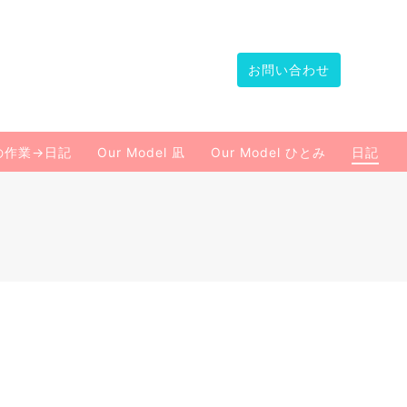
お問い合わせ
の作業→日記
Our Model 凪
Our Model ひとみ
日記