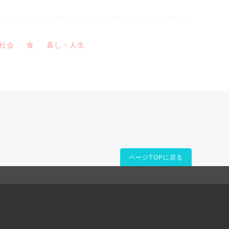
社会
食
暮し・人生
ページTOPに戻る