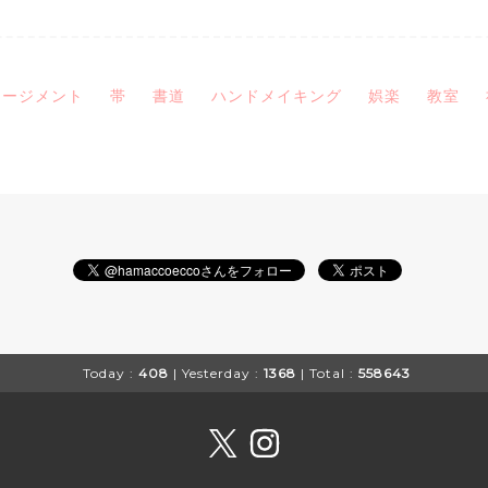
ネージメント
帯
書道
ハンドメイキング
娯楽
教室
Today :
408
| Yesterday :
1368
| Total :
558643