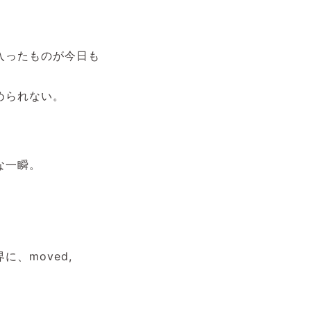
入ったものが今日も
められない。
な一瞬。
、moved,