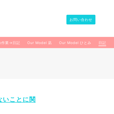
お問い合わせ
の作業→日記
Our Model 凪
Our Model ひとみ
日記
ないことに関