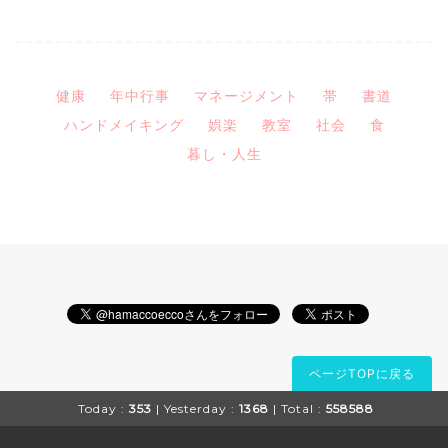
健康
年中行事
マネージメント
帯
書道
ハンドメイキング
娯楽
教室
社会
食
暮し・人生
ページTOPに戻る
Today :
353
| Yesterday :
1368
| Total :
558588